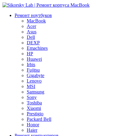
Ремонт
ноутбуков
MacBook
Acer
Asus
Dell
DEXP
Emachines
HP
Huawei
Irbis
Fujitsu
Gigabyte
Lenovo
MSI
Samsung
Sony
Toshiba
Xiaomi
Prestigio
Packard Bell
Honor
Haier
Ремонт
компьютеров