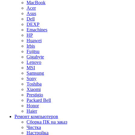
MacBook
Acer
Asus
Dell
DEXP
Emachines
HP
Huawei
Irbis
Fujitsu
Gigabyte
Lenovo
MSI
Samsung
Sony
Toshiba
Xiaomi
Prestigio
Packard Bell
Honor
Haier
Ремонт
компьютеров
Сборка ПК на заказ
Чистка
Настройка