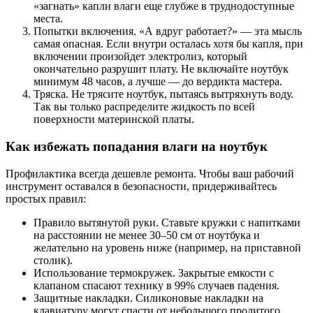
«загнать» капли влаги еще глубже в труднодоступные
места.
Попытки включения. «А вдруг работает?» — эта мысль
самая опасная. Если внутри осталась хотя бы капля, при
включении произойдет электролиз, который
окончательно разрушит плату. Не включайте ноутбук
минимум 48 часов, а лучше — до вердикта мастера.
Тряска. Не трясите ноутбук, пытаясь вытряхнуть воду.
Так вы только распределите жидкость по всей
поверхности материнской платы.
Как избежать попадания влаги на ноутбук
Профилактика всегда дешевле ремонта. Чтобы ваш рабочий
инструмент оставался в безопасности, придерживайтесь
простых правил:
Правило вытянутой руки. Ставьте кружки с напитками
на расстоянии не менее 30–50 см от ноутбука и
желательно на уровень ниже (например, на приставной
столик).
Использование термокружек. Закрытые емкости с
клапаном спасают технику в 99% случаев падения.
Защитные накладки. Силиконовые накладки на
клавиатуру могут спасти от небольшого пролитого