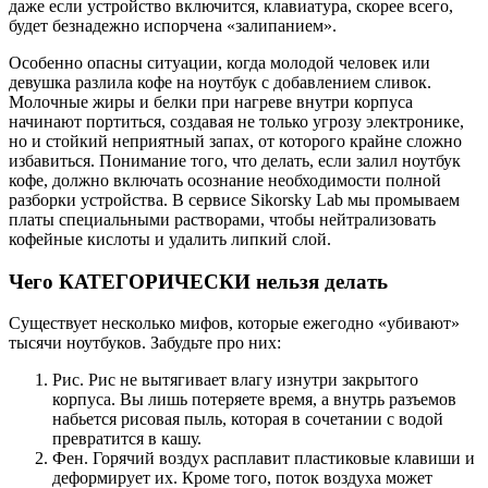
даже если устройство включится, клавиатура, скорее всего,
будет безнадежно испорчена «залипанием».
Особенно опасны ситуации, когда молодой человек или
девушка разлила кофе на ноутбук с добавлением сливок.
Молочные жиры и белки при нагреве внутри корпуса
начинают портиться, создавая не только угрозу электронике,
но и стойкий неприятный запах, от которого крайне сложно
избавиться. Понимание того, что делать, если залил ноутбук
кофе, должно включать осознание необходимости полной
разборки устройства. В сервисе Sikorsky Lab мы промываем
платы специальными растворами, чтобы нейтрализовать
кофейные кислоты и удалить липкий слой.
Чего КАТЕГОРИЧЕСКИ нельзя делать
Существует несколько мифов, которые ежегодно «убивают»
тысячи ноутбуков. Забудьте про них:
Рис. Рис не вытягивает влагу изнутри закрытого
корпуса. Вы лишь потеряете время, а внутрь разъемов
набьется рисовая пыль, которая в сочетании с водой
превратится в кашу.
Фен. Горячий воздух расплавит пластиковые клавиши и
деформирует их. Кроме того, поток воздуха может