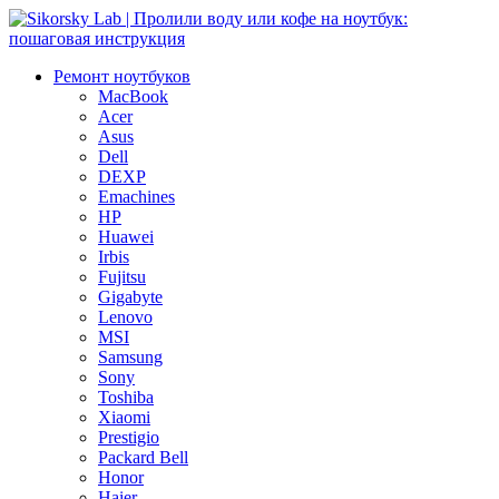
Ремонт
ноутбуков
MacBook
Acer
Asus
Dell
DEXP
Emachines
HP
Huawei
Irbis
Fujitsu
Gigabyte
Lenovo
MSI
Samsung
Sony
Toshiba
Xiaomi
Prestigio
Packard Bell
Honor
Haier