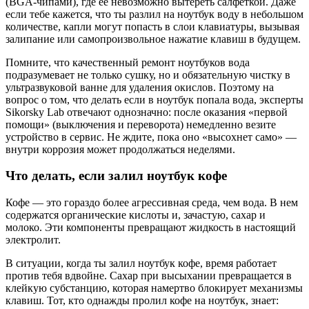
(BGA-чипами), где ее невозможно вытереть салфеткой. Даже
если тебе кажется, что ты разлил на ноутбук воду в небольшом
количестве, капли могут попасть в слои клавиатуры, вызывая
залипание или самопроизвольное нажатие клавиш в будущем.
Помните, что качественный ремонт ноутбуков вода
подразумевает не только сушку, но и обязательную чистку в
ультразвуковой ванне для удаления окислов. Поэтому на
вопрос о том, что делать если в ноутбук попала вода, эксперты
Sikorsky Lab отвечают однозначно: после оказания «первой
помощи» (выключения и переворота) немедленно везите
устройство в сервис. Не ждите, пока оно «высохнет само» —
внутри коррозия может продолжаться неделями.
Что делать, если залил ноутбук кофе
Кофе — это гораздо более агрессивная среда, чем вода. В нем
содержатся органические кислоты и, зачастую, сахар и
молоко. Эти компоненты превращают жидкость в настоящий
электролит.
В ситуации, когда ты залил ноутбук кофе, время работает
против тебя вдвойне. Сахар при высыхании превращается в
клейкую субстанцию, которая намертво блокирует механизмы
клавиш. Тот, кто однажды пролил кофе на ноутбук, знает: