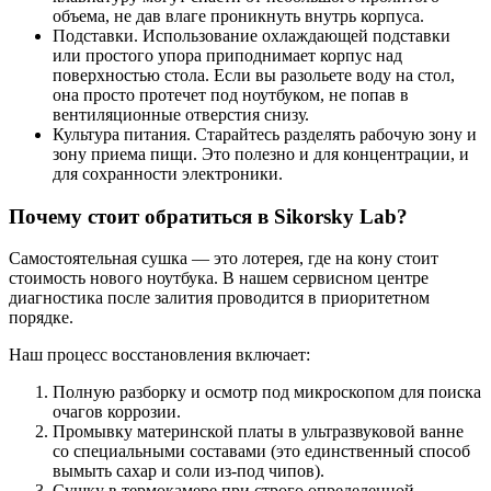
объема, не дав влаге проникнуть внутрь корпуса.
Подставки. Использование охлаждающей подставки
или простого упора приподнимает корпус над
поверхностью стола. Если вы разольете воду на стол,
она просто протечет под ноутбуком, не попав в
вентиляционные отверстия снизу.
Культура питания. Старайтесь разделять рабочую зону и
зону приема пищи. Это полезно и для концентрации, и
для сохранности электроники.
Почему стоит обратиться в Sikorsky Lab?
Самостоятельная сушка — это лотерея, где на кону стоит
стоимость нового ноутбука. В нашем сервисном центре
диагностика после залития проводится в приоритетном
порядке.
Наш процесс восстановления включает:
Полную разборку и осмотр под микроскопом для поиска
очагов коррозии.
Промывку материнской платы в ультразвуковой ванне
со специальными составами (это единственный способ
вымыть сахар и соли из-под чипов).
Сушку в термокамере при строго определенной