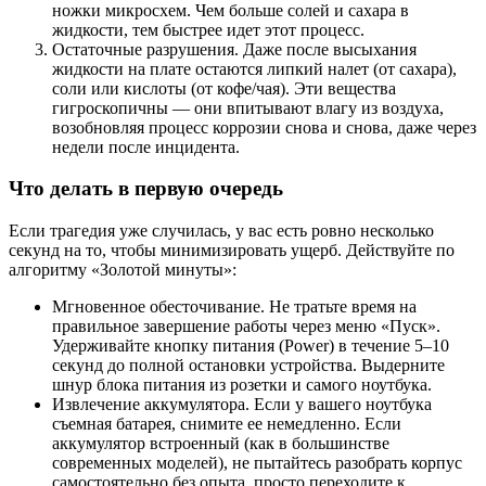
ножки микросхем. Чем больше солей и сахара в
жидкости, тем быстрее идет этот процесс.
Остаточные разрушения. Даже после высыхания
жидкости на плате остаются липкий налет (от сахара),
соли или кислоты (от кофе/чая). Эти вещества
гигроскопичны — они впитывают влагу из воздуха,
возобновляя процесс коррозии снова и снова, даже через
недели после инцидента.
Что делать в первую очередь
Если трагедия уже случилась, у вас есть ровно несколько
секунд на то, чтобы минимизировать ущерб. Действуйте по
алгоритму «Золотой минуты»:
Мгновенное обесточивание. Не тратьте время на
правильное завершение работы через меню «Пуск».
Удерживайте кнопку питания (Power) в течение 5–10
секунд до полной остановки устройства. Выдерните
шнур блока питания из розетки и самого ноутбука.
Извлечение аккумулятора. Если у вашего ноутбука
съемная батарея, снимите ее немедленно. Если
аккумулятор встроенный (как в большинстве
современных моделей), не пытайтесь разобрать корпус
самостоятельно без опыта, просто переходите к